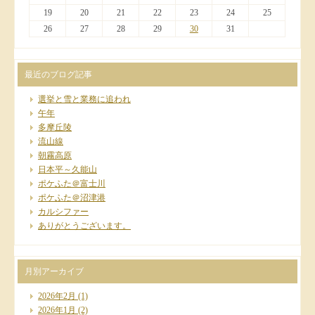
19
20
21
22
23
24
25
26
27
28
29
30
31
最近のブログ記事
選挙と雪と業務に追われ
午年
多摩丘陵
流山線
朝霧高原
日本平～久能山
ポケふた＠富士川
ポケふた＠沼津港
カルシファー
ありがとうございます。
月別アーカイブ
2026年2月
(1)
2026年1月
(2)