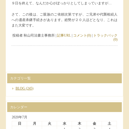
９日を終えて、なんだか心がぽっかりとしてしまっていますが…
さて、この後は、ご親族のご依頼次第ですが、ご兄弟や代襲相続人
への遺産承継手続きがあります。総勢が２０人ほどとなり、これは
また大変です。
投稿者 秋山司法書士事務所 |
記事URL
|
コメント(0)
|
トラックバック
(0)
カテゴリ一覧
BLOG
(245)
カレンダー
2020年7月
日
月
火
水
木
金
土