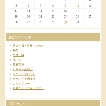
1
2
3
4
5
6
7
8
9
10
11
12
13
14
15
16
17
18
19
20
21
22
23
24
25
26
27
28
29
30
31
最近のブログ記事
選挙と雪と業務に追われ
午年
多摩丘陵
流山線
朝霧高原
日本平～久能山
ポケふた＠富士川
ポケふた＠沼津港
カルシファー
ありがとうございます。
月別アーカイブ