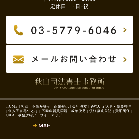
定休日 土･日･祝
HOME
|
相続
|
不動産登記
|
商業登記
|
会社設立
|
過払い金返還・債務整理
|
個人民事再生とは
|
不動産賃貸問題
|
成年後見
|
債権譲渡登記
|
費用関係
|
Q&A
|
事務所紹介
|
サイトマップ