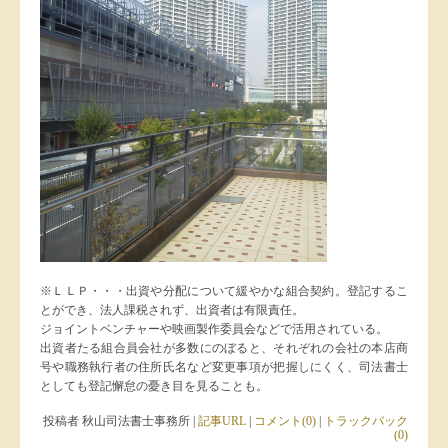
※ＬＬＰ・・・出資や分配について緩やかな組合契約。登記するこ
とができ、法人課税されず、出資者は有限責任。
ジョイントベンチャーや映画製作委員会などで活用されている。
出資者たる組合員会社が多数にのぼると、それぞれの会社の本店商
号や職務執行者の住所氏名など変更事項が把握しにくく、司法書士
としても登記懈怠の憂き目を見ることも。
投稿者 秋山司法書士事務所 |
記事URL
|
コメント(0)
|
トラックバック
(0)