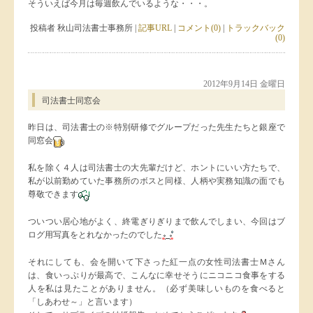
そういえば今月は毎週飲んでいるような・・・。
投稿者 秋山司法書士事務所 |
記事URL
|
コメント(0)
|
トラックバック
(0)
2012年9月14日 金曜日
司法書士同窓会
昨日は、司法書士の※特別研修でグループだった先生たちと銀座で
同窓会
私を除く４人は司法書士の大先輩だけど、ホントにいい方たちで、
私が以前勤めていた事務所のボスと同様、人柄や実務知識の面でも
尊敬できます
ついつい居心地がよく、終電ぎりぎりまで飲んでしまい、今回はブ
ログ用写真をとれなかったのでした
それにしても、会を開いて下さった紅一点の女性司法書士Ｍさん
は、食いっぷりが最高で、こんなに幸せそうにニコニコ食事をする
人を私は見たことがありません。（必ず美味しいものを食べると
「しあわせ～」と言います）