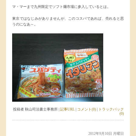
マ・マーまで九州限定でソフト麺市場に参入しているとは。
東京ではなじみがありませんが、このコスパであれば、売れると思
うのになあ～。
投稿者 秋山司法書士事務所 |
記事URL
|
コメント(0)
|
トラックバック
(0)
2012年9月10日 月曜日