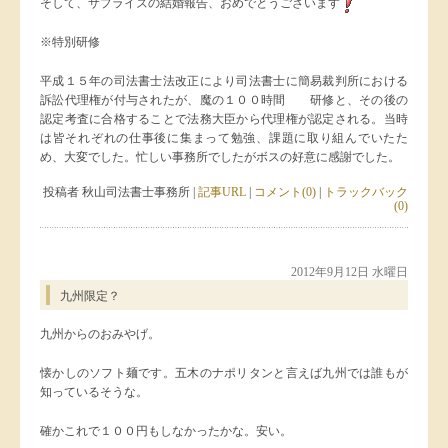
そして、サプライズの結婚報告、おめでとうございます
※特別研修
平成１５年の司法書士法改正により司法書士に簡易裁判所における
訴訟代理権が付与されたが、魔の１００時間 研修と、その後の
認定考査に合格することで法務大臣から代理権が認定される。当時
は皆それぞれの仕事後に集まって勉強、課題に取り組んでいたた
め、大変でした。忙しい事務所でしたがボスの好意に感謝でした。
投稿者 秋山司法書士事務所 |
記事URL
|
コメント(0)
|
トラックバック
(0)
2012年9月12日 水曜日
九州限定？
九州からのおみやげ。
懐かしのソフト麺です。五木のナポリタンと言えば九州では誰もが
知っているそうな。
確かこれで１００円もしなかったかな。安い。