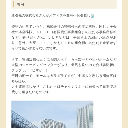
豊洲
取引先の株式会社さんがオフィスを豊洲へお引越し
登記の仕事でいうと、株式会社の管轄外への本店移転、同じく子会
社の本店移転、※ＬＬＰ（有限責任事業組合）の主たる事務所移転
など、盛りだくさん。ＬＬＰなどは、手続き上の細かい論点があ
り、意外に大変・・・。しかもＬＬＰの組合員に名だたる企業がず
らりで気が休まらないのです。
さて、豊洲は都心近くにも関わらず、ららぽーとやビバホームなど
大型のショッピングセンターがあり、天気も良いので会社訪問後に
ブラブラ。（ヒマか！）
平日の朝一で、モールはガラガラですが、中国人と思しき団体客は
ちらほら。
大手電器店しかり、これからはチャイナマネ－に頑張って日本で消
費して頂きたいものです。