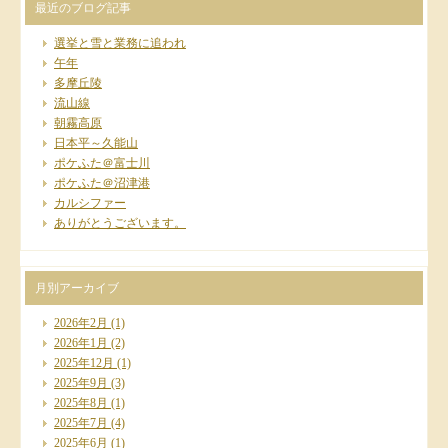
最近のブログ記事
選挙と雪と業務に追われ
午年
多摩丘陵
流山線
朝霧高原
日本平～久能山
ポケふた＠富士川
ポケふた＠沼津港
カルシファー
ありがとうございます。
月別アーカイブ
2026年2月
(1)
2026年1月
(2)
2025年12月
(1)
2025年9月
(3)
2025年8月
(1)
2025年7月
(4)
2025年6月
(1)