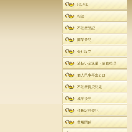
HOME
相続
不動産登記
商業登記
会社設立
過払い金返還・債務整理
個人民事再生とは
不動産賃貸問題
成年後見
債権譲渡登記
費用関係