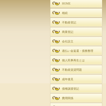
HOME
相続
不動産登記
商業登記
会社設立
過払い金返還・債務整理
個人民事再生とは
不動産賃貸問題
成年後見
債権譲渡登記
費用関係