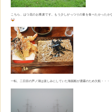
こちら、はつ花のお蕎麦です。もう少しがっつりの量を食べたかったか
一転、二日目の芦ノ湖は楽しみにしていた海賊船が濃霧のため欠航・・・