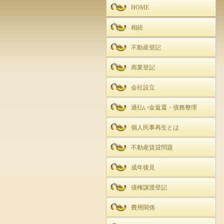
HOME
相続
不動産登記
商業登記
会社設立
過払い金返還・債務整理
個人民事再生とは
不動産賃貸問題
成年後見
債権譲渡登記
費用関係