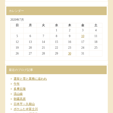
カレンダー
2020年7月
日
月
火
水
木
金
土
1
2
3
4
5
6
7
8
9
10
11
12
13
14
15
16
17
18
19
20
21
22
23
24
25
26
27
28
29
30
31
最近のブログ記事
選挙と雪と業務に追われ
午年
多摩丘陵
流山線
朝霧高原
日本平～久能山
ポケふた＠富士川