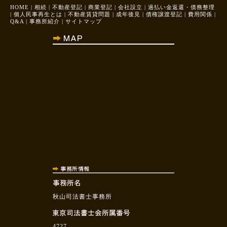
HOME
|
相続
|
不動産登記
|
商業登記
|
会社設立
|
過払い金返還・債務整理
|
個人民事再生とは
|
不動産賃貸問題
|
成年後見
|
債権譲渡登記
|
費用関係
|
Q&A
|
事務所紹介
|
サイトマップ
秋山司法書士事務所
4727