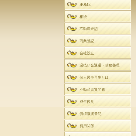
HOME
相続
不動産登記
商業登記
会社設立
過払い金返還・債務整理
個人民事再生とは
不動産賃貸問題
成年後見
債権譲渡登記
費用関係